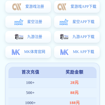
我们的使命与愿景