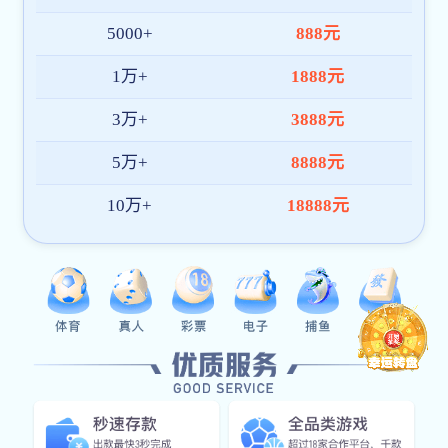
江南在线登录入口 以全球化视角推进数字体育服务，专注构
建一个可信赖、体验出众的综合赛事平台。
安全为本
坚持业界领先的数据保护机制，用户隐私永远第一位。
科技驱动
将创新技术融入江南在线登录入口-江南(中国)各项服务，持续刷
新体验上限。
用户至上
每一次更新、每一项设计，皆围绕用户需求展开。
全球视野
聚焦跨区域体育资源整合，打造覆盖多语种、多时区的服务网
络。