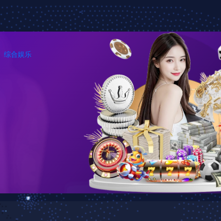
隐私政策
供便捷、实时的体育赛事内容，在保障服务体验的同时，我们高度重
头像等基础资料