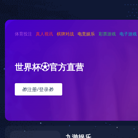
一、引言
江南在线登录入口平台为用户提
二、信息收集范围
我们可能收集以下信息：
注册信息：如手机号、昵称、