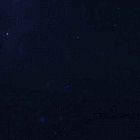
AI推荐准确率
稳定上传速率
92.6%
98%
赛事个性推荐
用户数据反馈
联系我们
快速导航
西壮族自治区柳州市城中区东环
App下载
57号
关于我们
隐私政策
pport@playcafellc.com
用户协议
网站地图