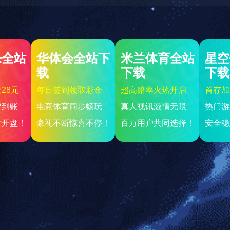
调取
线登录入口-江南(中国)服务中您的数据安全，包括但不限于：
知