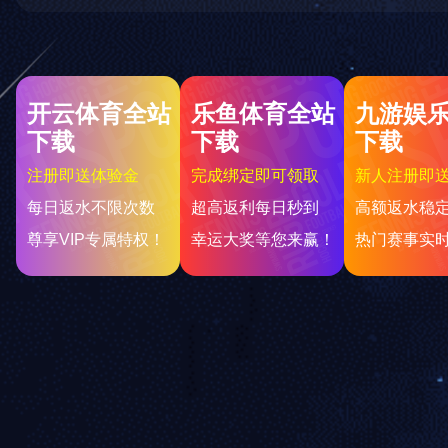
法律法规要求或监管部门依法
五、信息保护措施
平台采用多重防护机制确保江南在
HTTPS 加密传输
权限分级与访问控制
系统审计与异常行为识别
六、用户权利
您拥有以下数据权利：
访问、更正、删除个人信息
申请注销账户或停止使用服务
关闭授权功能如位置服务或通
七、未成年人保护