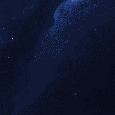
户提供注册服务。如发现未成年人信息，我们将及时删除。如您是监护
通过平台公告、推送等方式提前告知。
support@playcafellc.com
智能引擎实时数据快照
口构建的智能分析系统，实时捕捉各项运行数据，提升平台的响