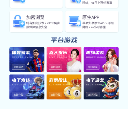
支希望重建或提升竞争力的球队而言，仅仅依靠短期内几场
比赛结果来做出重大调整，是极其危险且不明智的选择。
普雷斯蒂始终强调建设一支能够持续竞争并具备潜力发展的
队伍。因此，即便在遭遇失利后，他也会优先考虑如何通过
培养年轻球员和优化阵容来实现团队目标，而不是贸然进行
恐慌式交易。
此外，长期规划还包括与教练团队及球员之间建立良好的沟
通机制。这样可以确保所有人都朝着共同目标努力，从而增
强团队凝聚力，为未来的发展奠定基础。
3、市场环境对交易决策的影响
第三个方面是市场环境对交易决策起到的重要作用。在当前
NBA市场上，各队之间的信息流通迅速，因此总经理们必须
非常谨慎地考虑他们所处的位置和周围环境。