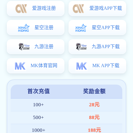
首页
体育动态
正文
在当今的NBA联盟中，球队管理层面临着巨大的压力和挑
战，其中交易决策尤为重要。最近，关于俄克拉荷马城雷霆
总经理萨姆·普雷斯蒂是否会因为输给圣安东尼奥马刺而进行
恐慌性交易的问题引发了广泛讨论。多数观点认为，普雷斯
蒂不会因一场失利就做出冲动的决定，这种看法在联盟内得
到了普遍认同。本文将从四个方面深入探讨这一观点，包括
普雷斯蒂的管理风格、球队长期规划的重要性、市场环境对
交易决策的影响，以及球员发展与稳定性的考量。这些因素
共同塑造了普雷斯蒂作为一个理性决策者的形象，让他在面
对挑战时更加冷静和审慎。
1、普雷斯蒂的管理风格
首先，萨姆·普雷斯蒂以其理性和长远眼光著称。他在担任总