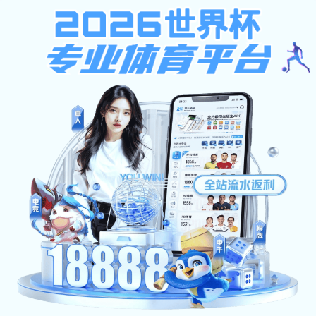
注册入口
江南在线登录入口
· 体育观
看更便捷
连接你的赛事视野，打造球迷专属的数字主场。
江南在线
登录入口网页版
提供多终端支持、高清视频、 实时比分与
赛事推荐，让你随时随地畅享体育内容。
网页端入口