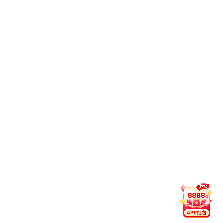
对于俄克拉荷马城雷霆而言，目前阵容中的年轻人才需要时
间去磨合与成长。换句话说，为了实现更高目标，有必要给
予他们足够的发展机会，而不是因为一次失利就进行大规模
改组，这样反而可能造成更大的混乱和不安定感。
因此，在面对输给马刺这样的情况时，普雷斯蒂显然更倾向
于继续培养现有阵容，通过细致入微的方法逐步提升全队水
平。这种稳健而持久的方法也符合现代篮球发展的趋势，使
球队能在激烈竞争中立足并不断进步。
总结：
综上所述，“普雷斯蒂不会因输给马刺而进行恐慌性交易”的
观点不仅反映了他个人管理风格，更体现了现代篮球运营理
念的重要性。在复杂多变的联盟环境中，总经理们必须具备
前瞻性的视野与沉稳果断的人生态度，以确保每一个决定都
能推动球队朝着既定目标前进。