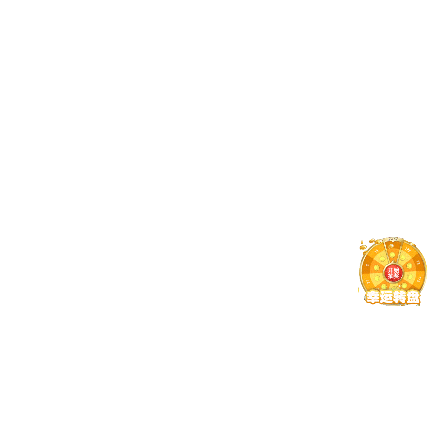
卧底选手，索汉非常重视与队友之间的信息交流。他明白，
仅仅依靠个人能力是远远不够的，更需要通过有效沟通将每
个人都调动起来，共同朝着目标前进。
在赛前准备阶段，索汉积极参与讨论，与其他成员共同分享
各自观察到的信息。他鼓励大家畅所欲言，将各自对对手及
自身表现的看法汇总，让每个人都能清晰了解整体战略。同
时，他也善于倾听，会认真考虑其他人的意见并给予反馈，
以建立信任关系。这样的氛围促进了团队凝聚力，有助于提
升整体表现。
此外，在实际比赛中，无论身处何种位置，索汉都会努力保
持与场上队友之间的信息流通。这包括及时传达敌方动态、
提醒队友注意潜在风险等。例如，当他发现某名球员被防守
严密时，会立即提醒附近盟友以调整防守策略。这种即时反
馈确保了整个团队行动一致，为胜利奠定基础。