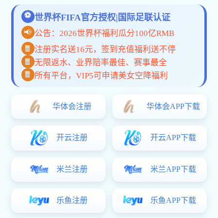
下载APP
卧底索汉揭秘：无论上场与否我都能提
供重要情报
2026-07-08 03:29
阅读 47 次